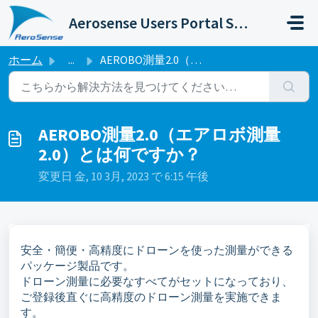
メインコンテンツに移動
Aerosense Users Portal Site
ホーム
...
AEROBO測量2.0（エアロボ測量2.0）とは何ですか？
AEROBO測量2.0（エアロボ測量
2.0）とは何ですか？
変更日 金, 10 3月, 2023 で 6:15 午後
安全・簡便・高精度にドローンを使った測量ができる
パッケージ製品です。
ドローン測量に必要なすべてがセットになっており、
ご登録後直ぐに高精度のドローン測量を実施できま
す。